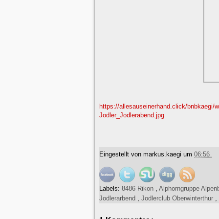
https://allesauseinerhand.click/bnbkaegi/
Jodler_Jodlerabend.jpg
Eingestellt von
markus.kaegi
um
06:56
Labels:
8486 Rikon
,
Alphorngruppe Alpenb
Jodlerarbend
,
Jodlerclub Oberwinterthur
,