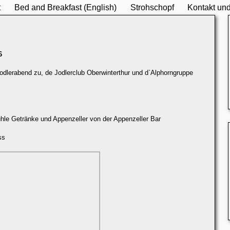
t
Bed and Breakfast (English)
Strohschopf
Kontakt und
6
Jodlerabend zu, de Jodlerclub Oberwinterthur und d`Alphorngruppe
ühle Getränke und Appenzeller von der Appenzeller Bar
ss